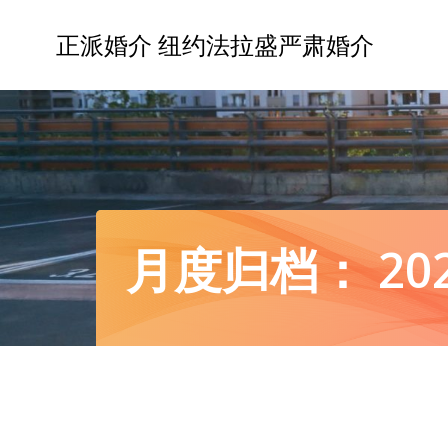
正派婚介 纽约法拉盛严肃婚介
月度归档：
20